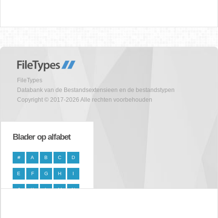
FileTypes
Databank van de Bestandsextensieen en de bestandstypen
Copyright © 2017-2026 Alle rechten voorbehouden
Blader op alfabet
#
A
B
C
D
E
F
G
H
I
J
K
L
M
N
O
P
Q
R
S