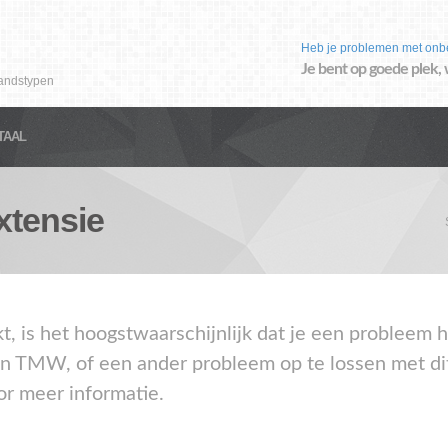
Heb je problemen met onb
Je bent op goede plek, 
andstypen
TAAL
tensie
akt, is het hoogstwaarschijnlijk dat je een proble
en TMW, of een ander probleem op te lossen met di
or meer informatie.