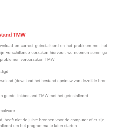
estand TMW
nload en correct geïnstalleerd en het probleem met het
ijn verschillende oorzaken hiervoor: we noemen sommige
dsproblemen veroorzaken TMW:
adigd
gedownload (download het bestand opnieuw van dezelfde bron
en goede linkbestand TMW met het geïnstalleerd
f malware
 heeft niet de juiste bronnen voor de computer of er zijn
alleerd om het programma te laten starten