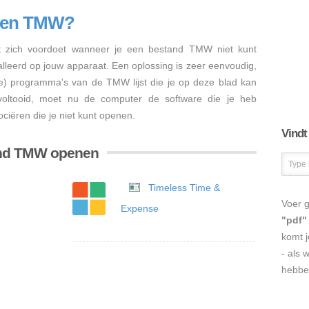
enen TMW?
 zich voordoet wanneer je een bestand TMW niet kunt
talleerd op jouw apparaat. Een oplossing is zeer eenvoudig,
re) programma's van de TMW lijst die je op deze blad kan
s voltooid, moet nu de computer de software die je heb
iëren die je niet kunt openen.
Vindt
and TMW openen
Timeless Time &
Voer g
Expense
"pdf"
komt j
- als 
hebbe