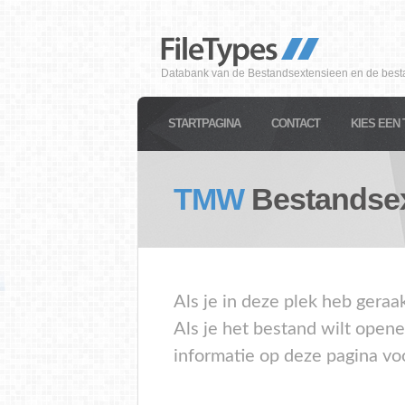
Databank van de Bestandsextensieen en de best
STARTPAGINA
CONTACT
KIES EEN 
TMW
Bestandsex
Als je in deze plek heb gera
Als je het bestand wilt open
informatie op deze pagina vo