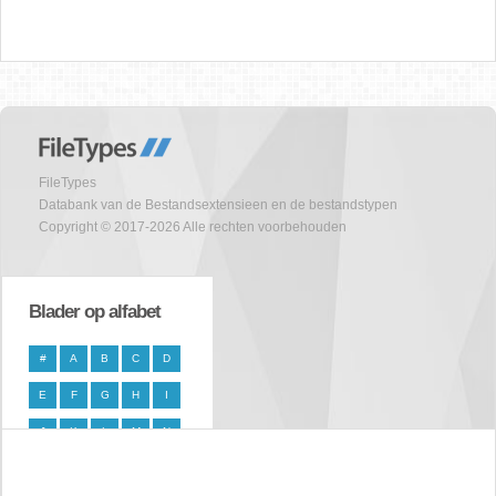
FileTypes
Databank van de Bestandsextensieen en de bestandstypen
Copyright © 2017-2026 Alle rechten voorbehouden
Blader op alfabet
#
A
B
C
D
E
F
G
H
I
J
K
L
M
N
O
P
Q
R
S