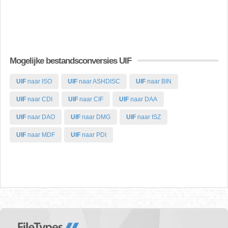
Mogelijke bestandsconversies UIF
UIF
naar ISO
UIF
naar ASHDISC
UIF
naar BIN
UIF
naar CDI
UIF
naar CIF
UIF
naar DAA
UIF
naar DAO
UIF
naar DMG
UIF
naar ISZ
UIF
naar MDF
UIF
naar PDI