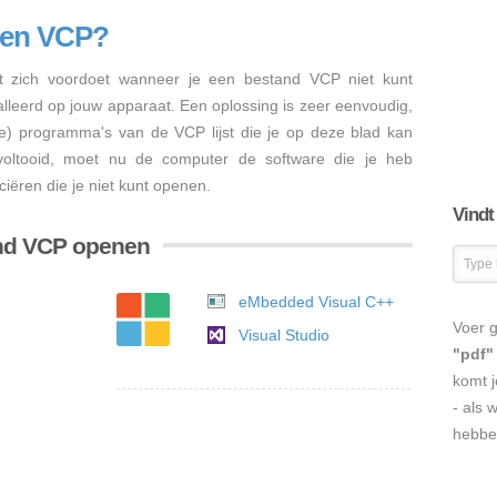
nen VCP?
 zich voordoet wanneer je een bestand VCP niet kunt
talleerd op jouw apparaat. Een oplossing is zeer eenvoudig,
re) programma's van de VCP lijst die je op deze blad kan
s voltooid, moet nu de computer de software die je heb
iëren die je niet kunt openen.
Vindt
and VCP openen
eMbedded Visual C++
Voer g
Visual Studio
"pdf"
komt j
- als 
hebbe