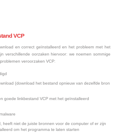
stand VCP
nload en correct geïnstalleerd en het probleem met het
ijn verschillende oorzaken hiervoor: we noemen sommige
sproblemen veroorzaken VCP:
digd
gedownload (download het bestand opnieuw van dezelfde bron
en goede linkbestand VCP met het geïnstalleerd
f malware
heeft niet de juiste bronnen voor de computer of er zijn
alleerd om het programma te laten starten