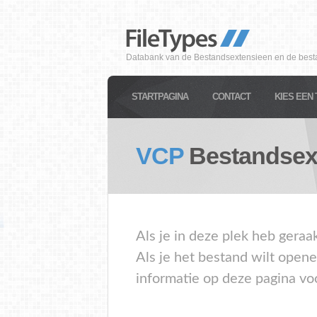
Databank van de Bestandsextensieen en de best
STARTPAGINA
CONTACT
KIES EEN 
VCP
Bestandsex
Als je in deze plek heb geraa
Als je het bestand wilt open
informatie op deze pagina vo