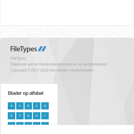
FileTypes
Databank van de Bestandsextensieen en de bestandstypen
Copyright © 2017-2026 Alle rechten voorbehouden
Blader op alfabet
#
A
B
C
D
E
F
G
H
I
J
K
L
M
N