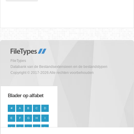
FileTypes
Databank van de Bestandsextensieen en de bestandstypen
Copyright © 2017-2026 Alle rechten voorbehouden
Blader op alfabet
#
A
B
C
D
E
F
G
H
I
J
K
L
M
N