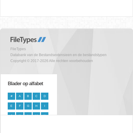
FileTypes
Databank van de Bestandsextensieen en de bestandstypen
Copyright © 2017-2026 Alle rechten voorbehouden
Blader op alfabet
#
A
B
C
D
E
F
G
H
I
J
K
L
M
N
O
P
Q
R
S