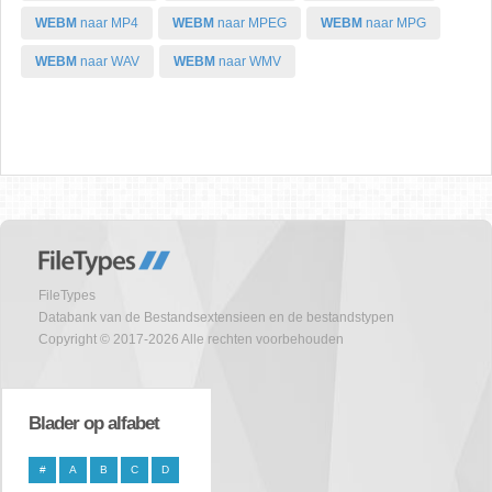
WEBM
naar MP4
WEBM
naar MPEG
WEBM
naar MPG
WEBM
naar WAV
WEBM
naar WMV
FileTypes
Databank van de Bestandsextensieen en de bestandstypen
Copyright © 2017-2026 Alle rechten voorbehouden
Blader op alfabet
#
A
B
C
D