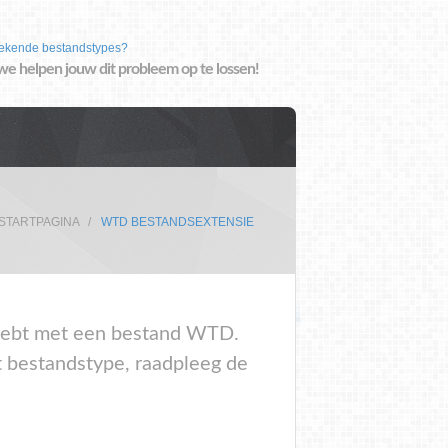
ekende bestandstypes?
we helpen jouw dit probleem op te lossen!
STARTPAGINA
WTD BESTANDSEXTENSIE
m hebt met een bestand WTD.
t bestandstype, raadpleeg de