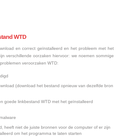
estand WTD
nload en correct geïnstalleerd en het probleem met het
ijn verschillende oorzaken hiervoor: we noemen sommige
sproblemen veroorzaken WTD:
digd
gedownload (download het bestand opnieuw van dezelfde bron
en goede linkbestand WTD met het geïnstalleerd
f malware
heeft niet de juiste bronnen voor de computer of er zijn
alleerd om het programma te laten starten