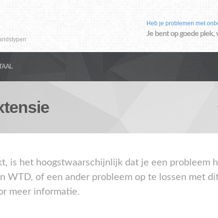
Heb je problemen met onb
Je bent op goede plek, 
andstypen
TAAL
tensie
akt, is het hoogstwaarschijnlijk dat je een problee
en WTD, of een ander probleem op te lossen met di
or meer informatie.