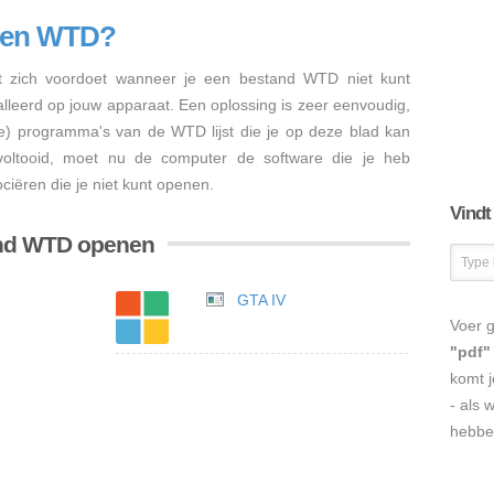
nen WTD?
 zich voordoet wanneer je een bestand WTD niet kunt
talleerd op jouw apparaat. Een oplossing is zeer eenvoudig,
re) programma's van de WTD lijst die je op deze blad kan
s voltooid, moet nu de computer de software die je heb
iëren die je niet kunt openen.
Vindt
and WTD openen
GTA IV
Voer g
"pdf"
komt j
- als 
hebbe