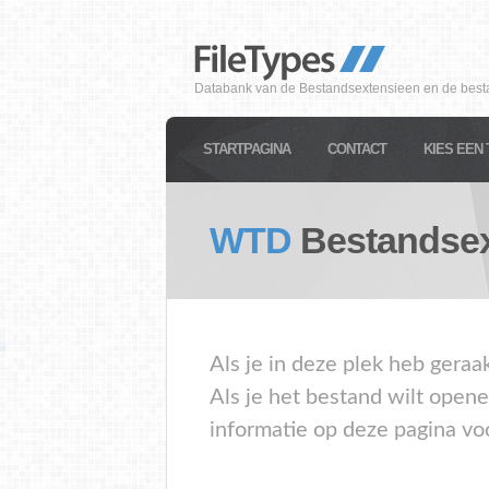
Databank van de Bestandsextensieen en de best
STARTPAGINA
CONTACT
KIES EEN 
WTD
Bestandsex
Als je in deze plek heb gera
Als je het bestand wilt open
informatie op deze pagina vo