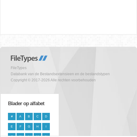
FileTypes
Databank van de Bestandsextensieen en de bestandstypen
Copyright © 2017-2026 Alle rechten voorbehouden
Blader op alfabet
#
A
B
C
D
E
F
G
H
I
J
K
L
M
N