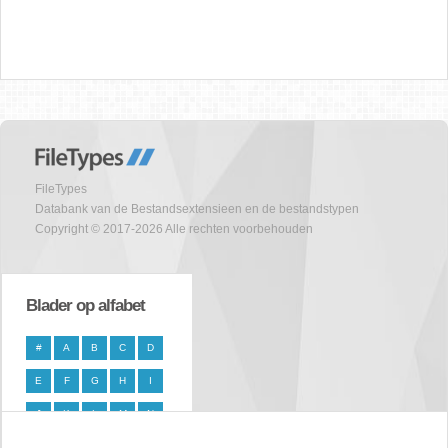
FileTypes
Databank van de Bestandsextensieen en de bestandstypen
Copyright © 2017-2026 Alle rechten voorbehouden
Blader op alfabet
#
A
B
C
D
E
F
G
H
I
J
K
L
M
N
O
P
Q
R
S