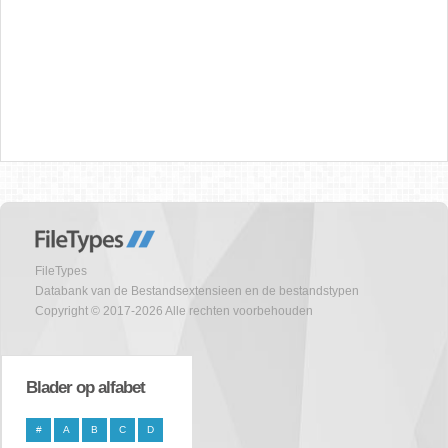
FileTypes
Databank van de Bestandsextensieen en de bestandstypen
Copyright © 2017-2026 Alle rechten voorbehouden
Blader op alfabet
#
A
B
C
D