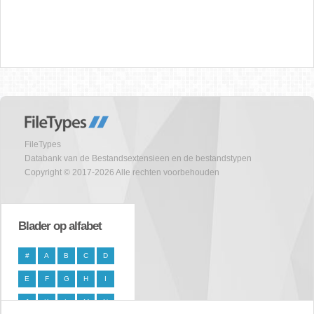
FileTypes
Databank van de Bestandsextensieen en de bestandstypen
Copyright © 2017-2026 Alle rechten voorbehouden
Blader op alfabet
#
A
B
C
D
E
F
G
H
I
J
K
L
M
N