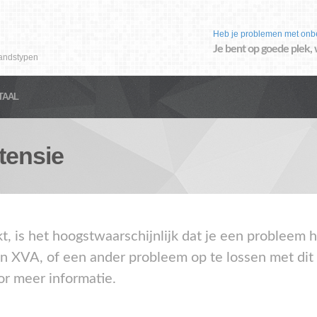
Heb je problemen met onb
Je bent op goede plek, 
andstypen
TAAL
tensie
kt, is het hoogstwaarschijnlijk dat je een problee
en XVA, of een ander probleem op te lossen met dit
or meer informatie.