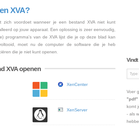
nen XVA?
 zich voordoet wanneer je een bestand XVA niet kunt
talleerd op jouw apparaat. Een oplossing is zeer eenvoudig,
re) programma's van de XVA lijst die je op deze blad kan
s voltooid, moet nu de computer de software die je heb
iëren die je niet kunt openen.
Vindt
nd XVA openen
XenCenter
Voer g
"pdf"
komt j
XenServer
- als 
hebbe