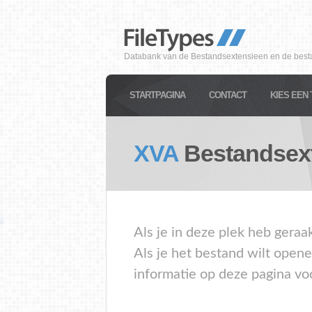
Databank van de Bestandsextensieen en de best
STARTPAGINA
CONTACT
KIES EEN 
XVA
Bestandsex
Als je in deze plek heb geraa
Als je het bestand wilt open
informatie op deze pagina vo