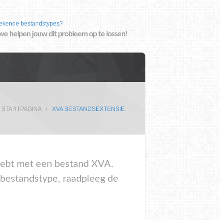
ekende bestandstypes?
we helpen jouw dit probleem op te lossen!
STARTPAGINA
XVA BESTANDSEXTENSIE
m hebt met een bestand XVA.
 bestandstype, raadpleeg de