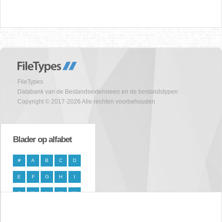
FileTypes
Databank van de Bestandsextensieen en de bestandstypen
Copyright © 2017-2026 Alle rechten voorbehouden
Blader op alfabet
#
A
B
C
D
E
F
G
H
I
J
K
L
M
N
O
P
Q
R
S