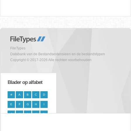
FileTypes
Databank van de Bestandsextensieen en de bestandstypen
Copyright © 2017-2026 Alle rechten voorbehouden
Blader op alfabet
#
A
B
C
D
E
F
G
H
I
J
K
L
M
N
O
P
Q
R
S