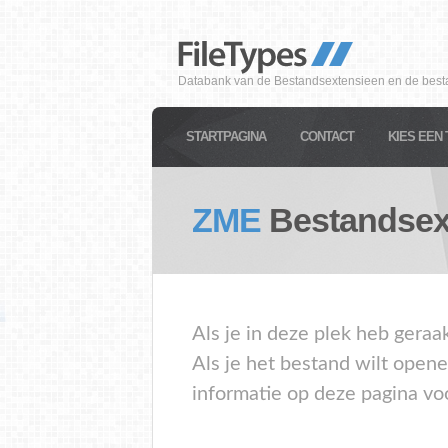
Databank van de Bestandsextensieen en de best
STARTPAGINA
CONTACT
KIES EEN 
ZME
Bestandsex
Als je in deze plek heb gera
Als je het bestand wilt open
informatie op deze pagina vo