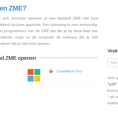
nen ZME?
 zich voordoet wanneer je een bestand ZME niet kunt
talleerd op jouw apparaat. Een oplossing is zeer eenvoudig,
re) programma's van de ZME lijst die je op deze blad kan
s voltooid, moet nu de computer de software die je heb
iëren die je niet kunt openen.
Vindt
and ZME openen
ZoneAlarm Pro
Voer g
"pdf"
komt j
- als 
hebbe