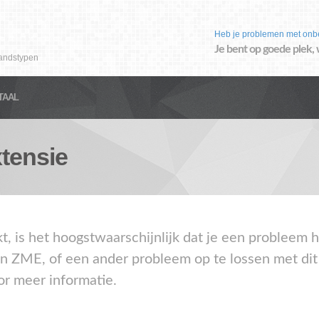
Heb je problemen met onb
Je bent op goede plek, 
andstypen
TAAL
tensie
akt, is het hoogstwaarschijnlijk dat je een problee
en ZME, of een ander probleem op te lossen met di
or meer informatie.