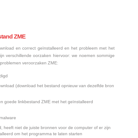
stand ZME
nload en correct geïnstalleerd en het probleem met het
ijn verschillende oorzaken hiervoor: we noemen sommige
sproblemen veroorzaken ZME:
digd
gedownload (download het bestand opnieuw van dezelfde bron
en goede linkbestand ZME met het geïnstalleerd
f malware
heeft niet de juiste bronnen voor de computer of er zijn
alleerd om het programma te laten starten