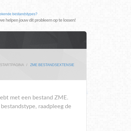
ekende bestandstypes?
we helpen jouw dit probleem op te lossen!
STARTPAGINA
ZME BESTANDSEXTENSIE
m hebt met een bestand ZME.
t bestandstype, raadpleeg de