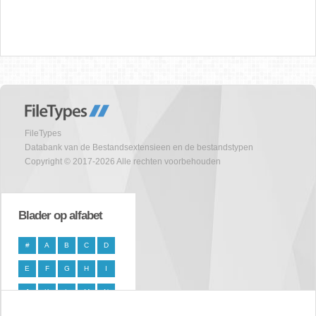
FileTypes
Databank van de Bestandsextensieen en de bestandstypen
Copyright © 2017-2026 Alle rechten voorbehouden
Blader op alfabet
#
A
B
C
D
E
F
G
H
I
J
K
L
M
N
O
P
Q
R
S