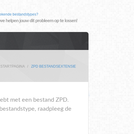
ekende bestandstypes?
we helpen jouw dit probleem op te lossen!
STARTPAGINA
ZPD BESTANDSEXTENSIE
m hebt met een bestand ZPD.
 bestandstype, raadpleeg de