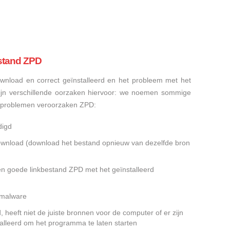
stand ZPD
nload en correct geïnstalleerd en het probleem met het
ijn verschillende oorzaken hiervoor: we noemen sommige
sproblemen veroorzaken ZPD:
digd
gedownload (download het bestand opnieuw van dezelfde bron
en goede linkbestand ZPD met het geïnstalleerd
f malware
heeft niet de juiste bronnen voor de computer of er zijn
alleerd om het programma te laten starten