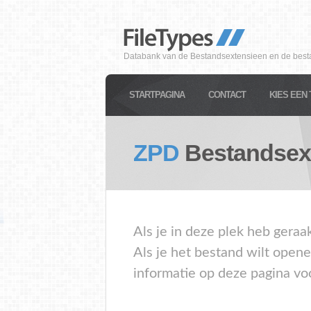
Databank van de Bestandsextensieen en de best
STARTPAGINA
CONTACT
KIES EEN 
ZPD
Bestandsex
Als je in deze plek heb geraa
Als je het bestand wilt open
informatie op deze pagina vo