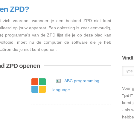
nen ZPD?
 zich voordoet wanneer je een bestand ZPD niet kunt
talleerd op jouw apparaat. Een oplossing is zeer eenvoudig,
re) programma's van de ZPD lijst die je op deze blad kan
s voltooid, moet nu de computer de software die je heb
iëren die je niet kunt openen.
Vindt
and ZPD openen
ABC programming
Voer g
language
"pdf"
komt j
- als 
hebbe