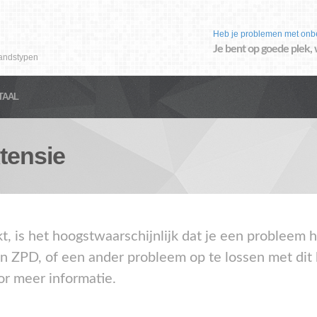
Heb je problemen met onb
Je bent op goede plek, 
andstypen
TAAL
tensie
kt, is het hoogstwaarschijnlijk dat je een problee
en ZPD, of een ander probleem op te lossen met dit
or meer informatie.