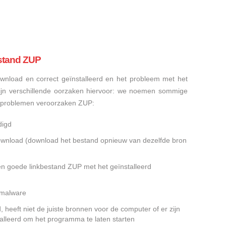
stand ZUP
nload en correct geïnstalleerd en het probleem met het
ijn verschillende oorzaken hiervoor: we noemen sommige
sproblemen veroorzaken ZUP:
digd
gedownload (download het bestand opnieuw van dezelfde bron
en goede linkbestand ZUP met het geïnstalleerd
f malware
heeft niet de juiste bronnen voor de computer of er zijn
alleerd om het programma te laten starten