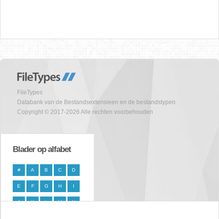
FileTypes
Databank van de Bestandsextensieen en de bestandstypen
Copyright © 2017-2026 Alle rechten voorbehouden
Blader op alfabet
#
A
B
C
D
E
F
G
H
I
J
K
L
M
N
O
P
Q
R
S