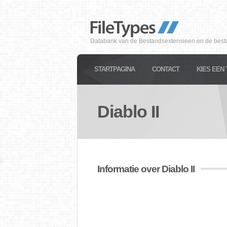
Databank van de Bestandsextensieen en de best
STARTPAGINA
CONTACT
KIES EEN 
Diablo II
Informatie over Diablo II