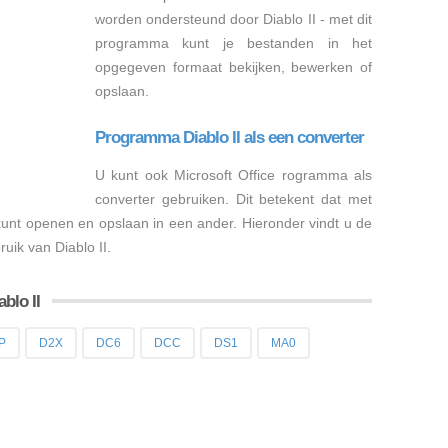
worden ondersteund door Diablo II - met dit
programma kunt je bestanden in het
opgegeven formaat bekijken, bewerken of
opslaan.
Programma Diablo II als een converter
U kunt ook Microsoft Office rogramma als
converter gebruiken. Dit betekent dat met
 kunt openen en opslaan in een ander. Hieronder vindt u de
uik van Diablo II.
blo II
P
D2X
DC6
DCC
DS1
MA0