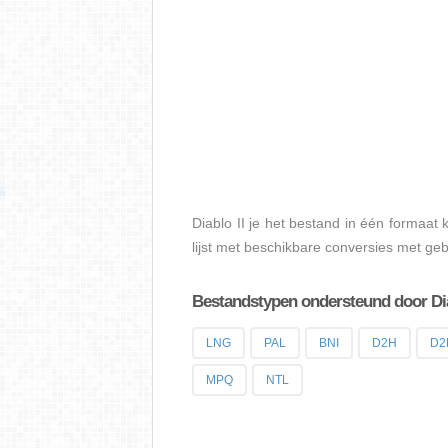
Diablo II je het bestand in één formaat
lijst met beschikbare conversies met gebr
Bestandstypen ondersteund door Dia
LNG
PAL
BNI
D2H
D2
MPQ
NTL