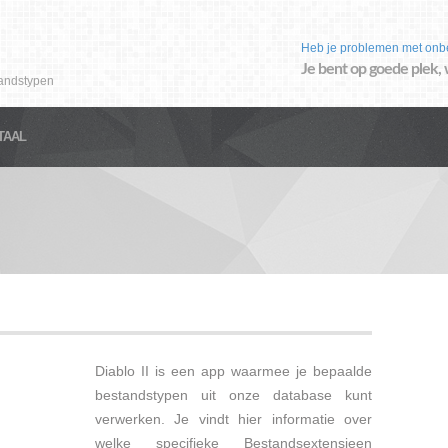
Heb je problemen met onb
Je bent op goede plek, 
andstypen
TAAL
Diablo II is een app waarmee je bepaalde
bestandstypen uit onze database kunt
verwerken. Je vindt hier informatie over
welke specifieke Bestandsextensieen