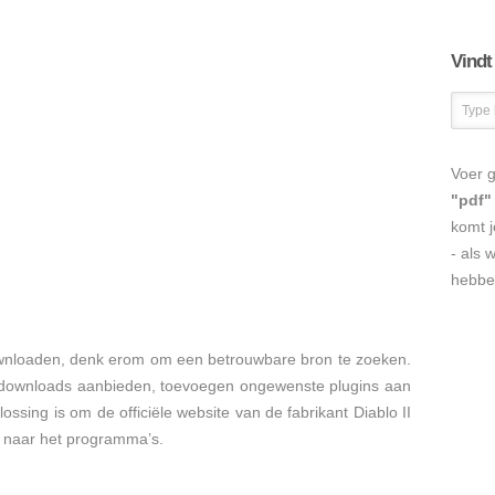
Vindt
Voer g
"pdf"
komt j
- als 
hebbe
ownloaden, denk erom om een betrouwbare bron te zoeken.
e downloads aanbieden, toevoegen ongewenste plugins aan
lossing is om de officiële website van de fabrikant Diablo II
nk naar het programma’s.