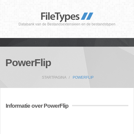
Databank van de Bestandsextensieen en de bestandstypen
PowerFlip
STARTPAGINA
POWERFLIP
Informatie over PowerFlip