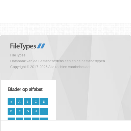
FileTypes
Databank van de Bestandsextensieen en de bestandstypen
Copyright © 2017-2026 Alle rechten voorbehouden
Blader op alfabet
#
A
B
C
D
E
F
G
H
I
J
K
L
M
N
O
P
Q
R
S