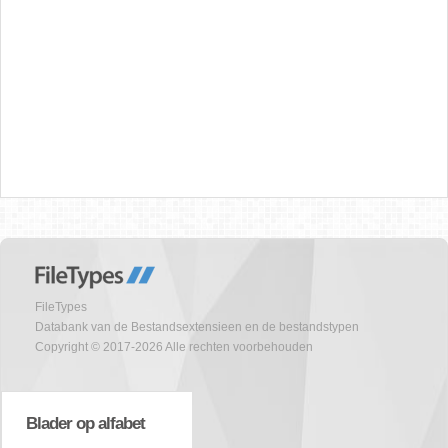
FileTypes
Databank van de Bestandsextensieen en de bestandstypen
Copyright © 2017-2026 Alle rechten voorbehouden
Blader op alfabet