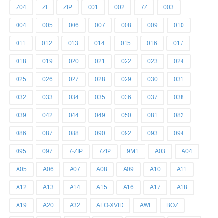
Z04
ZI
ZIP
001
002
7Z
003
004
005
006
007
008
009
010
011
012
013
014
015
016
017
018
019
020
021
022
023
024
025
026
027
028
029
030
031
032
033
034
035
036
037
038
039
042
044
049
050
081
082
086
087
088
090
092
093
094
095
097
7-ZIP
7ZIP
9M1
A03
A04
A05
A06
A07
A08
A09
A10
A11
A12
A13
A14
A15
A16
A17
A18
A19
A20
A32
AFO-XVID
AWI
BOZ