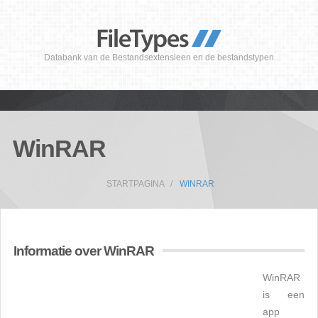
Databank van de Bestandsextensieen en de bestandstypen
WinRAR
STARTPAGINA
WINRAR
Informatie over WinRAR
WinRAR
is een
app