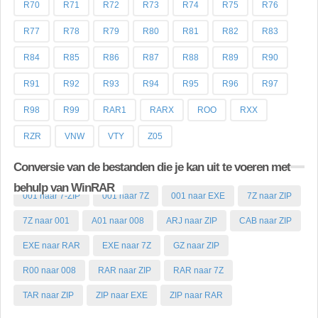
R70
R71
R72
R73
R74
R75
R76
R77
R78
R79
R80
R81
R82
R83
R84
R85
R86
R87
R88
R89
R90
R91
R92
R93
R94
R95
R96
R97
R98
R99
RAR1
RARX
ROO
RXX
RZR
VNW
VTY
Z05
Conversie van de bestanden die je kan uit te voeren met
behulp van WinRAR
001 naar 7-ZIP
001 naar 7Z
001 naar EXE
7Z naar ZIP
7Z naar 001
A01 naar 008
ARJ naar ZIP
CAB naar ZIP
EXE naar RAR
EXE naar 7Z
GZ naar ZIP
R00 naar 008
RAR naar ZIP
RAR naar 7Z
TAR naar ZIP
ZIP naar EXE
ZIP naar RAR