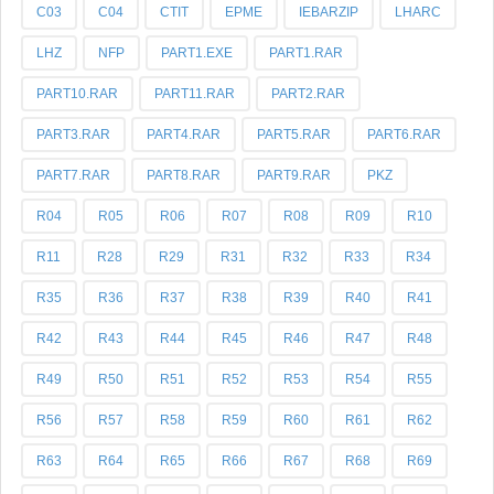
C03
C04
CTIT
EPME
IEBARZIP
LHARC
LHZ
NFP
PART1.EXE
PART1.RAR
PART10.RAR
PART11.RAR
PART2.RAR
PART3.RAR
PART4.RAR
PART5.RAR
PART6.RAR
PART7.RAR
PART8.RAR
PART9.RAR
PKZ
R04
R05
R06
R07
R08
R09
R10
R11
R28
R29
R31
R32
R33
R34
R35
R36
R37
R38
R39
R40
R41
R42
R43
R44
R45
R46
R47
R48
R49
R50
R51
R52
R53
R54
R55
R56
R57
R58
R59
R60
R61
R62
R63
R64
R65
R66
R67
R68
R69