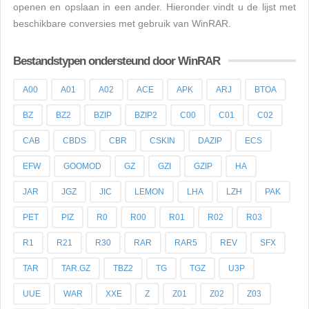
openen en opslaan in een ander. Hieronder vindt u de lijst met
beschikbare conversies met gebruik van WinRAR.
Bestandstypen ondersteund door WinRAR
A00
A01
A02
ACE
APK
ARJ
BTOA
BZ
BZ2
BZIP
BZIP2
C00
C01
C02
CAB
CBDS
CBR
CSKIN
DAZIP
ECS
EFW
GOOMOD
GZ
GZI
GZIP
HA
JAR
JGZ
JIC
LEMON
LHA
LZH
PAK
PET
PIZ
R0
R00
R01
R02
R03
R1
R21
R30
RAR
RAR5
REV
SFX
TAR
TAR.GZ
TBZ2
TG
TGZ
U3P
UUE
WAR
XXE
Z
Z01
Z02
Z03