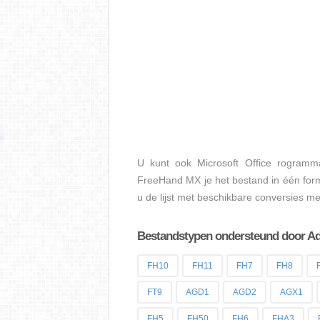
U kunt ook Microsoft Office rogramm
FreeHand MX je het bestand in één form
u de lijst met beschikbare conversies 
Bestandstypen ondersteund door A
FH10
FH11
FH7
FH8
FT9
AGD1
AGD2
AGX1
FH5
FH50
FH6
FHA3