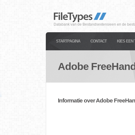
Databank van de Bestandsextensieen en de best
STARTPAGINA
CONTACT
KIES EEN 
Adobe FreeHan
Informatie over Adobe FreeHa