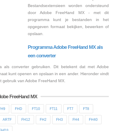
Bestandsextensieen worden ondersteund
door Adobe FreeHand MX - met dit
programma kunt je bestanden in het
opgegeven formaat bekijken, bewerken of
opslaan.
Programma Adobe FreeHand MX als
een converter
a als converter gebruiken. Dit betekent dat met Adobe
aat kunt openen en opslaan in een ander. Hieronder vindt
met gebruik van Adobe FreeHand MX.
dobe FreeHand MX
FH9
FHD
FT10
FT11
FT7
FT8
ARTF
FH12
FH2
FH3
FH4
FH40
FHD3