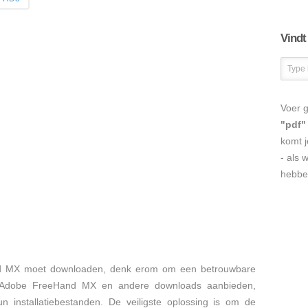
Vindt
Voer g
"pdf"
komt j
- als 
hebbe
d MX moet downloaden, denk erom om een betrouwbare
e Adobe FreeHand MX en andere downloads aanbieden,
 installatiebestanden. De veiligste oplossing is om de