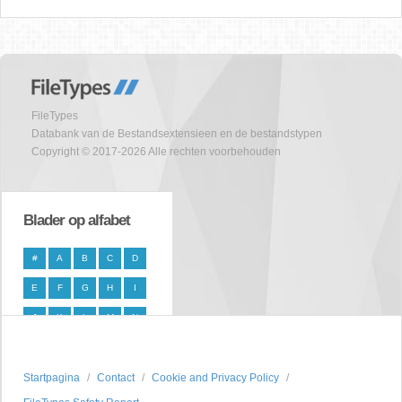
FileTypes
Databank van de Bestandsextensieen en de bestandstypen
Copyright © 2017-2026 Alle rechten voorbehouden
Blader op alfabet
#
A
B
C
D
E
F
G
H
I
J
K
L
M
N
O
P
Q
R
S
Startpagina
T
U
V
Contact
W
X
Cookie and Privacy Policy