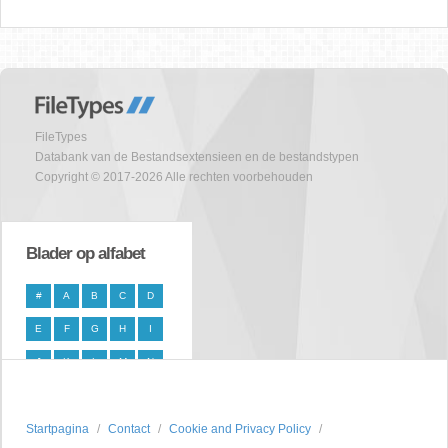
FileTypes
Databank van de Bestandsextensieen en de bestandstypen
Copyright © 2017-2026 Alle rechten voorbehouden
Blader op alfabet
#
A
B
C
D
E
F
G
H
I
J
K
L
M
N
O
P
Q
R
S
Startpagina
T
U
V
Contact
W
X
Cookie and Privacy Policy