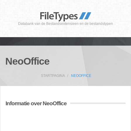
Databank van de Bestandsextensieen en de bestandstypen
NeoOffice
STARTPAGINA
NEOOFFICE
Informatie over NeoOffice