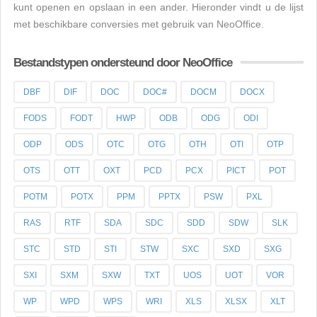
kunt openen en opslaan in een ander. Hieronder vindt u de lijst
met beschikbare conversies met gebruik van NeoOffice.
Bestandstypen ondersteund door NeoOffice
DBF
DIF
DOC
DOC#
DOCM
DOCX
FODS
FODT
HWP
ODB
ODG
ODI
ODP
ODS
OTC
OTG
OTH
OTI
OTP
OTS
OTT
OXT
PCD
PCX
PICT
POT
POTM
POTX
PPM
PPTX
PSW
PXL
RAS
RTF
SDA
SDC
SDD
SDW
SLK
STC
STD
STI
STW
SXC
SXD
SXG
SXI
SXM
SXW
TXT
UOS
UOT
VOR
WP
WPD
WPS
WRI
XLS
XLSX
XLT