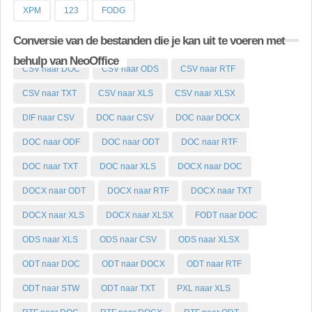
XPM
123
FODG
Conversie van de bestanden die je kan uit te voeren met
behulp van NeoOffice
CSV naar DOC
CSV naar ODS
CSV naar RTF
CSV naar TXT
CSV naar XLS
CSV naar XLSX
DIF naar CSV
DOC naar CSV
DOC naar DOCX
DOC naar ODF
DOC naar ODT
DOC naar RTF
DOC naar TXT
DOC naar XLS
DOCX naar DOC
DOCX naar ODT
DOCX naar RTF
DOCX naar TXT
DOCX naar XLS
DOCX naar XLSX
FODT naar DOC
ODS naar XLS
ODS naar CSV
ODS naar XLSX
ODT naar DOC
ODT naar DOCX
ODT naar RTF
ODT naar STW
ODT naar TXT
PXL naar XLS